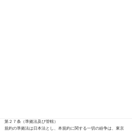
す。ただし、コンテンツについては、本条第１項ただし書は適用
しないものとします。
４ 本条の規定は、本契約期間中及び本契約終了後３年間有効と
します。ただし、コンテンツについては、本契約期間中はもちろ
ん本契約終了後３年を超えてもなお秘密情報として取扱い、引き
続き本条の適用があるものとします。
第２５条（個人情報）
個人情報の取扱いについては、別途定めるプライバシーポリシー
に従うものとします。
第２６条（分離条項）
本規約及び諸注意等に定めるいずれかの条項が管轄権のある裁判
所により無効である旨判断された場合には、かかる条項は、法律
が許容する限りで、本来の条項の趣旨を最大限実現するように変
更又は解釈されるものとし、また、本規約及び諸注意等のその他
の条項の効力には何らの影響を与えないものとします。
第２７条（準拠法及び管轄）
規約の準拠法は日本法とし、本規約に関する一切の紛争は、東京