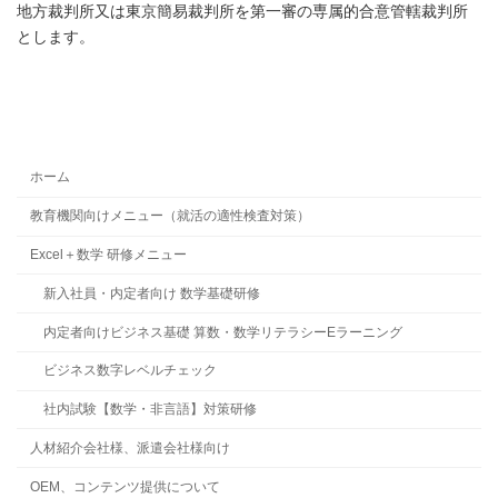
地方裁判所又は東京簡易裁判所を第一審の専属的合意管轄裁判所
とします。
ホーム
教育機関向けメニュー（就活の適性検査対策）
Excel＋数学 研修メニュー
新入社員・内定者向け 数学基礎研修
内定者向けビジネス基礎 算数・数学リテラシーEラーニング
ビジネス数字レベルチェック
社内試験【数学・非言語】対策研修
人材紹介会社様、派遣会社様向け
OEM、コンテンツ提供について